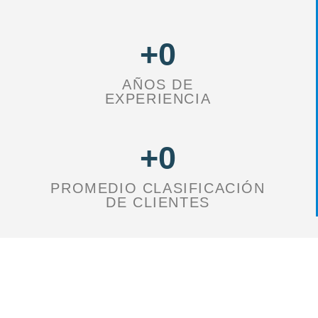
+
0
AÑOS DE
EXPERIENCIA
+
0
PROMEDIO CLASIFICACIÓN
DE CLIENTES
Somos una empresa de limpieza con 25 años en el ámbito
de la limpieza profesional, prestando servicio a una